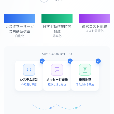
85%
14
hrs
50%
カスタマーサービ
日次手動作業時間
運営コスト削減
コスト最適化
ス自動返信率
削減
自動化
効率化
SAY GOODBYE TO
システム混乱
メッセージ爆発
書類地獄
作り直し不要
取りこぼしゼロ
手入力から解放